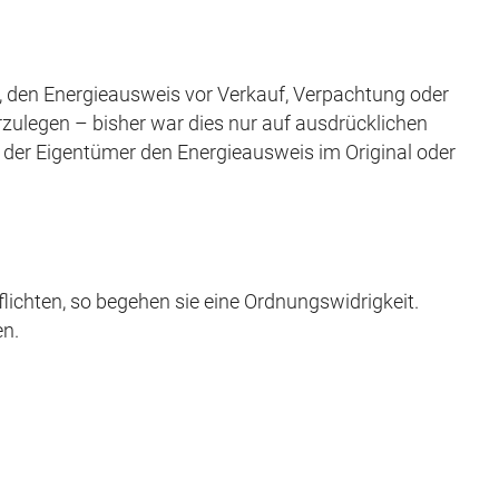
, den Energieausweis vor Verkauf, Verpachtung oder
zulegen – bisher war dies nur auf ausdrücklichen
der Eigentümer den Energieausweis im Original oder
ichten, so begehen sie eine Ordnungswidrigkeit.
en.
tig!
 wurden, sind weiterhin ohne Angabe der
ilienanzeigen muss die Klasse nicht aufgenommen