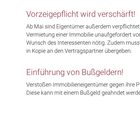
Vorzeigepflicht wird verschärft!
Ab Mai sind Eigentümer außerdem verpflichtet
Vermietung einer Immobilie unaufgefordert vor
Wunsch des Interessenten nötig. Zudem muss 
in Kopie an den Vertragspartner übergeben.
Einführung von Bußgeldern!
Verstoßen Immobilieneigentümer gegen ihre Pfl
Diese kann mit einem Bußgeld geahndet werd
Bisherige Ausweise weiterhin gül
Energieausweise, die vor Mai 2014 ausgestellt
Energieeffizienzklasse gültig. Auch in Immob