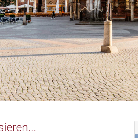
ieren...
TOP Angebot #386842