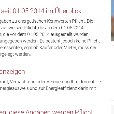
seit 01.05.2014 im Überblick
aben zu energetischen Kennwerten Pflicht. Die
ieausweisen Pflicht, die ab dem 01.05.2014
, die vor dem 01.05.2014 ausgestellt wurden,
ngegeben werden. Es besteht jedoch keine Pflicht
eressenten, egal ob Käufer oder Mieter, muss der
orgelegt werden.
Anlageobjekt zum Kauf in 27568
Bremerhaven für 2.395,000 Euro,
Wohnfläche: 683 m², Zimmer: 25 ,
nanzeigen
Grundstücksfläche: 427 m², Gesam
kauf, Verpachtung oder Vermietung Ihrer Immobilie,
937 m²
nergieausweis und zur Energieeffizienz darin mit
zum Expose
en: diese Angaben werden Pflicht