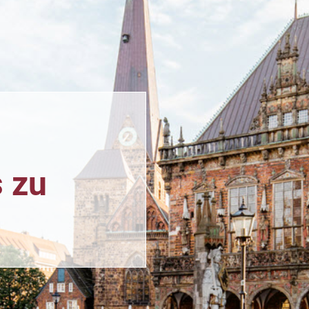
n
 zu