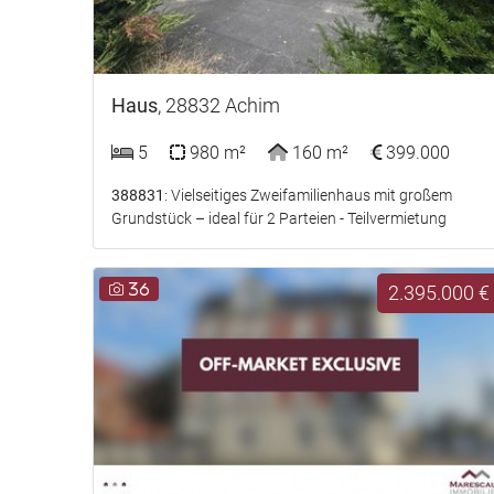
Haus
, 28832 Achim
5
980 m²
160 m²
399.000
388831
: Vielseitiges Zweifamilienhaus mit großem
Grundstück – ideal für 2 Parteien - Teilvermietung
36
2.395.000 €