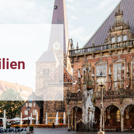
n
lien