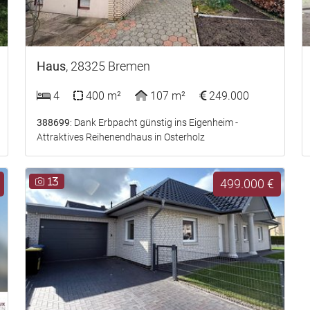
Haus
, 28325 Bremen
4
400 m²
107 m²
249.000
388699
: Dank Erbpacht günstig ins Eigenheim -
Attraktives Reihenendhaus in Osterholz
13
499.000 €