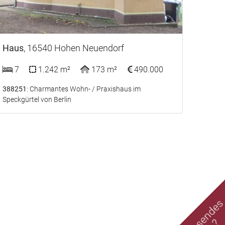
Haus
, 16540 Hohen Neuendorf
7
1.242 m²
173 m²
490.000
388251
: Charmantes Wohn- / Praxishaus im
Speckgürtel von Berlin