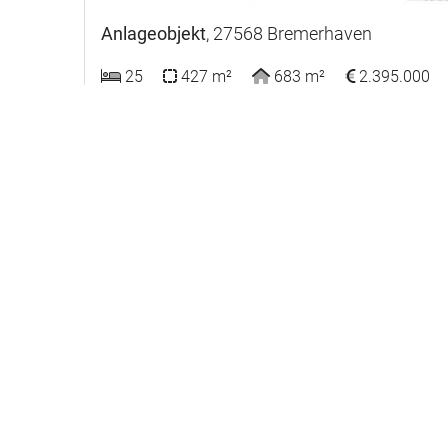
Anlageobjekt
, 27568 Bremerhaven
25
427 m²
683 m²
2.395.000
386842
: Renditestarke Ferienwohnungsanlage in
exklusiver Lage in Bremerhaven
Marescaux Immobilien
Wir arbeiten kontinuierlich daran, den Ruf des
Immobilienmaklers etwas besser zu machen!