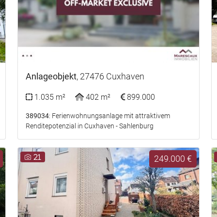
Anlageobjekt
, 27476 Cuxhaven
1.035 m²
402 m²
899.000
389034
: Ferienwohnungsanlage mit attraktivem
Renditepotenzial in Cuxhaven - Sahlenburg
21
249.000 €