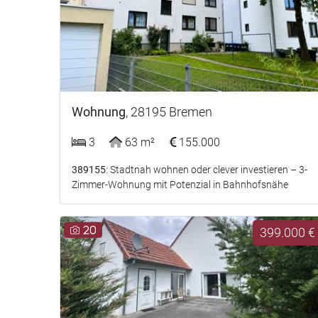
Wohnung
, 28195 Bremen
3
63 m²
155.000
389155
: Stadtnah wohnen oder clever investieren – 3-
Zimmer-Wohnung mit Potenzial in Bahnhofsnähe
20
399.000 €