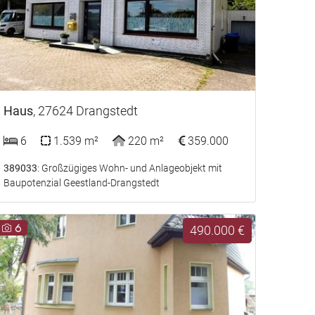
Haus
, 27624 Drangstedt
6
1.539 m²
220 m²
359.000
389033
: Großzügiges Wohn- und Anlageobjekt mit
Baupotenzial Geestland-Drangstedt
6
490.000 €