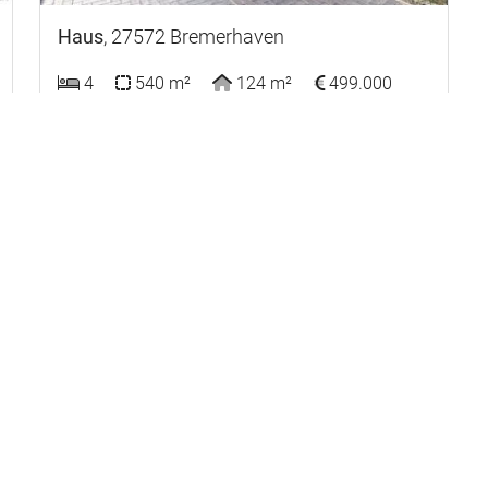
Haus
, 27572 Bremerhaven
4
540 m²
124 m²
499.000
381804
: Bungalow in Bremerhaven-Wulsdorf – ein
Zuhause für heute und morgen
Links
Aktuelle Angebote
Erfolgreich vermittelt