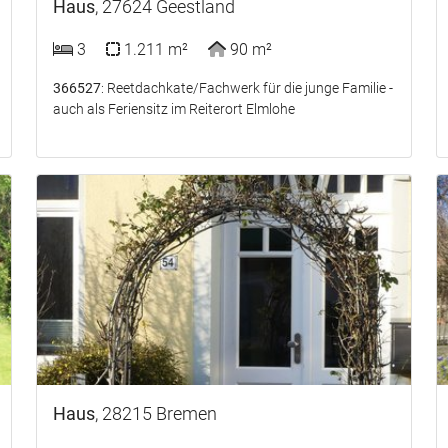
Haus
, 27624 Geestland
3
1.211 m²
90 m²
366527
: Reetdachkate/Fachwerk für die junge Familie -
auch als Feriensitz im Reiterort Elmlohe
Haus
, 28215 Bremen