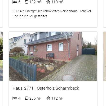
5
102 m²
110 m²
356567
: Energetisch renoviertes Reihenhaus - liebevoll
und individuell gestaltet
Haus
, 27711 Osterholz Scharmbeck
4
285 m²
112 m²