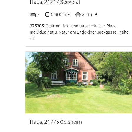
Haus
, 21217 Seevetal
7
6.900 m²
251 m²
375305
: Charmantes Landhaus bietet viel Platz,
Individualität u. Natur am Ende einer Sackgasse - nahe
HH
Haus
, 21775 Odisheim