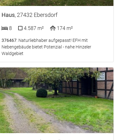
Haus
, 27432 Ebersdorf
8
4.587 m²
174 m²
376467
: Naturliebhaber aufgepasst! EFH mit
Nebengebäude bietet Potenzial - nahe Hinzeler
Waldgebiet