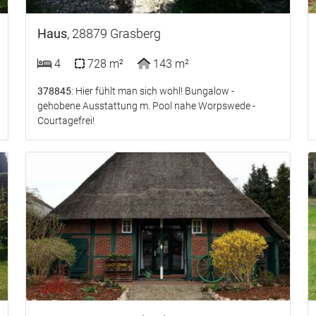
Haus
, 28879 Grasberg
4
728 m²
143 m²
378845
: Hier fühlt man sich wohl! Bungalow -
gehobene Ausstattung m. Pool nahe Worpswede -
Courtagefrei!