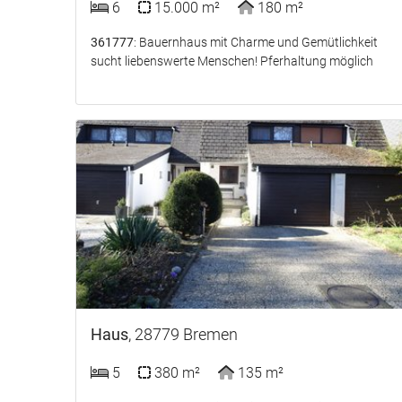
6
15.000 m²
180 m²
361777
: Bauernhaus mit Charme und Gemütlichkeit
sucht liebenswerte Menschen! Pferhaltung möglich
Haus
, 28779 Bremen
5
380 m²
135 m²