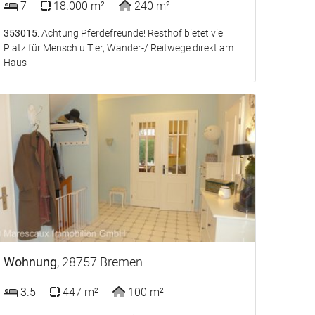
7
18.000 m²
240 m²
353015
: Achtung Pferdefreunde! Resthof bietet viel
Platz für Mensch u.Tier, Wander-/ Reitwege direkt am
Haus
Wohnung
, 28757 Bremen
3.5
447 m²
100 m²