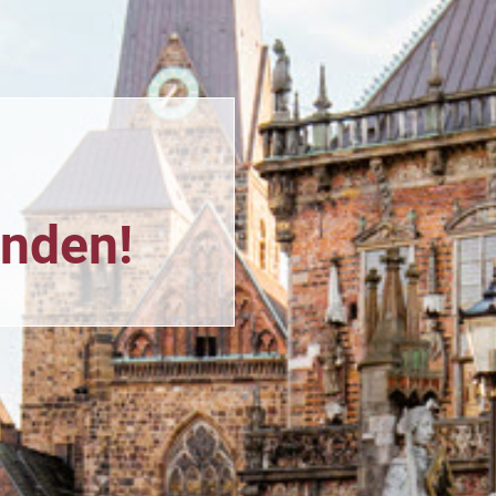
n
unden!