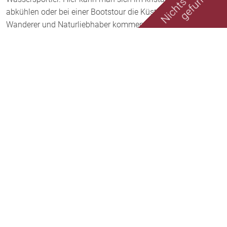
abkühlen oder bei einer Bootstour die Küste erkunden. Auch
Wanderer und Naturliebhaber kommen hier auf ihre Kosten.
Die zahlreichen Wanderwege führen durch idyllische
Landschaften und bieten spektakuläre Ausblicke.
Abends kann man in Bahceli in einem der gemütlichen
Restaurants traditionelle zyprische Köstlichkeiten probieren
und den Tag bei einem Glas Raki ausklingen lassen. Oder
man besucht die lokalen Märkte, auf denen man
handgefertigte Souvenirs und frische Produkte aus der
Region kaufen kann.
Nordzypern, Bahceli – ein Ort voller Geschichte,
Naturschönheiten und herzlicher Gastfreundschaft. Ein
Besuch in diesem malerischen Dorf wird zu einem
unvergesslichen Erlebnis, das noch lange in Erinnerung
bleiben wird.