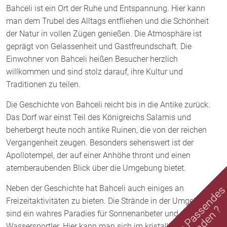
Bahceli ist ein Ort der Ruhe und Entspannung. Hier kann
man dem Trubel des Alltags entfliehen und die Schönheit
der Natur in vollen Zügen genießen. Die Atmosphäre ist
geprägt von Gelassenheit und Gastfreundschaft. Die
Einwohner von Bahceli heißen Besucher herzlich
willkommen und sind stolz darauf, ihre Kultur und
Traditionen zu teilen.
Die Geschichte von Bahceli reicht bis in die Antike zurück.
Das Dorf war einst Teil des Königreichs Salamis und
beherbergt heute noch antike Ruinen, die von der reichen
Vergangenheit zeugen. Besonders sehenswert ist der
Apollotempel, der auf einer Anhöhe thront und einen
atemberaubenden Blick über die Umgebung bietet.
Neben der Geschichte hat Bahceli auch einiges an
Nichts Passende
Freizeitaktivitäten zu bieten. Die Strände in der Umgebung
gefunden ?
sind ein wahres Paradies für Sonnenanbeter und
Wassersportler. Hier kann man sich im kristallklaren Wasser