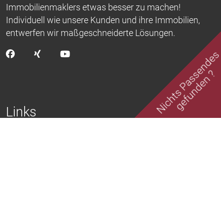
Immobilienmaklers etwas besser zu machen!
Individuell wie unsere Kunden und ihre Immobilien,
entwerfen wir maßgeschneiderte Lösungen.
Nichts Passende
gefunden ?
Links
Aktuelle Angebote
Erfolgreich vermittelt
Kontakt
Impressum
Datenschutz