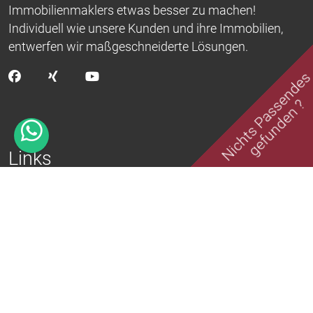
Immobilienmaklers etwas besser zu machen!
Individuell wie unsere Kunden und ihre Immobilien,
entwerfen wir maßgeschneiderte Lösungen.
Nichts Passende
gefunden ?
Links
Aktuelle Angebote
Erfolgreich vermittelt
Kontakt
Impressum
Datenschutz