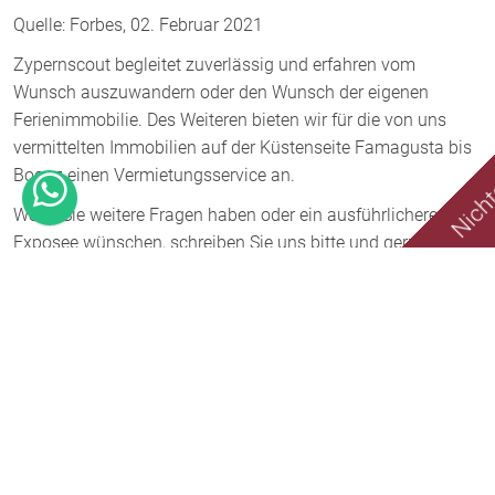
Quelle: Forbes, 02. Februar 2021
Zypernscout begleitet zuverlässig und erfahren vom
Wunsch auszuwandern oder den Wunsch der eigenen
Nicht
Ferienimmobilie. Des Weiteren bieten wir für die von uns
vermittelten Immobilien auf der Küstenseite Famagusta bis
Bogaz einen Vermietungsservice an.
Wenn Sie weitere Fragen haben oder ein ausführlicheres
Exposee wünschen, schreiben Sie uns bitte und gern senden
wir weitere Informationen zu diesem Projekt zu.
Weitere Objekte oder Angebote finden Sie auf unserer
Homepage
www.zypernscout.de
Jetzt Kontakt aufnehmen