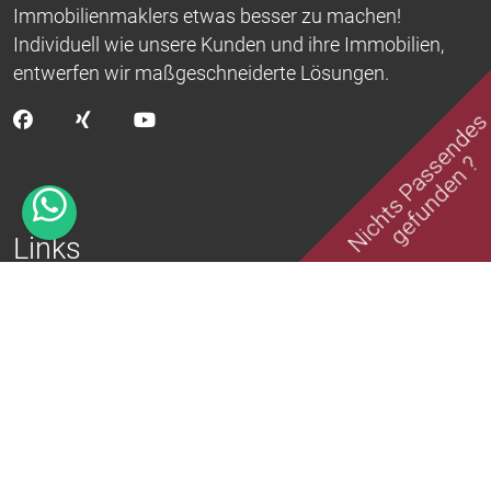
Immobilienmaklers etwas besser zu machen!
Individuell wie unsere Kunden und ihre Immobilien,
entwerfen wir maßgeschneiderte Lösungen.
Nichts Passende
gefunden ?
Links
Aktuelle Angebote
Erfolgreich vermittelt
Kontakt
Impressum
Datenschutz