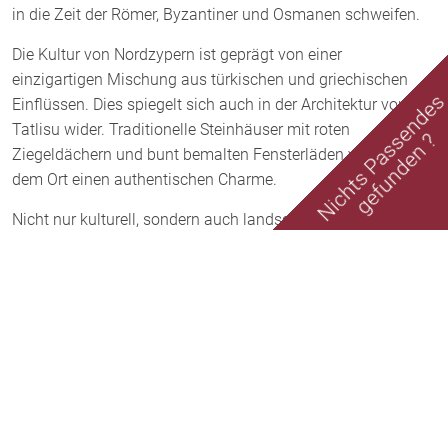
in die Zeit der Römer, Byzantiner und Osmanen schweifen.
Die Kultur von Nordzypern ist geprägt von einer
einzigartigen Mischung aus türkischen und griechischen
Nichts Passende
Einflüssen. Dies spiegelt sich auch in der Architektur von
Tatlisu wider. Traditionelle Steinhäuser mit roten
gefunden ?
Ziegeldächern und bunt bemalten Fensterläden verleihen
dem Ort einen authentischen Charme.
Nicht nur kulturell, sondern auch landschaftlich hat Tatlisu
einiges zu bieten. Die umliegenden Berge laden zu
ausgiebigen Wanderungen ein und bieten atemberaubende
Aussichten auf das türkisblaue Meer. Hier kann man die
unberührte Natur genießen und dem Alltagsstress
entfliehen.
Ein besonderes Highlight ist der nahegelegene Strand von
Tatlisu. Mit seinem feinen Sand und dem klaren Wasser lädt
er zum Entspannen und Sonnenbaden ein. Hier kann man