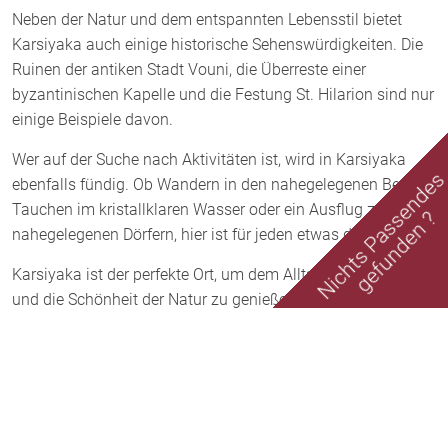
Neben der Natur und dem entspannten Lebensstil bietet
Karsiyaka auch einige historische Sehenswürdigkeiten. Die
Ruinen der antiken Stadt Vouni, die Überreste einer
byzantinischen Kapelle und die Festung St. Hilarion sind nur
einige Beispiele davon.
Wer auf der Suche nach Aktivitäten ist, wird in Karsiyaka
Nichts Passende
ebenfalls fündig. Ob Wandern in den nahegelegenen Bergen,
Tauchen im kristallklaren Wasser oder ein Ausflug zu den
gefunden ?
nahegelegenen Dörfern, hier ist für jeden etwas dabei.
Karsiyaka ist der perfekte Ort, um dem Alltag zu entfliehen
und die Schönheit der Natur zu genießen. Mit seinem
charmanten Flair, der freundlichen Atmosphäre und der
traumhaften Landschaft ist es ein Geheimtipp für alle, die
Zypern von seiner authentischen Seite kennenlernen
möchten.