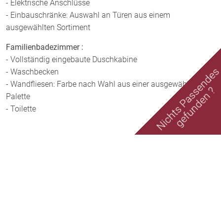
- Elektrische Anschlüsse
- Einbauschränke: Auswahl an Türen aus einem
ausgewählten Sortiment
Familienbadezimmer :
- Vollständig eingebaute Duschkabine
Nichts Passende
- Waschbecken
- Wandfliesen: Farbe nach Wahl aus einer ausgewählten
gefunden ?
Palette
- Toilette
Lage
Nordzypern ist ein faszinierender Ort, der mit seiner reichen
Geschichte und atemberaubenden Natur begeistert. Einer
der beeindruckendsten Orte in Nordzypern ist Esentepe, ein
malerisches Dorf, das an der Nordküste der Insel liegt.
Das Dorf Esentepe ist von einer atemberaubenden