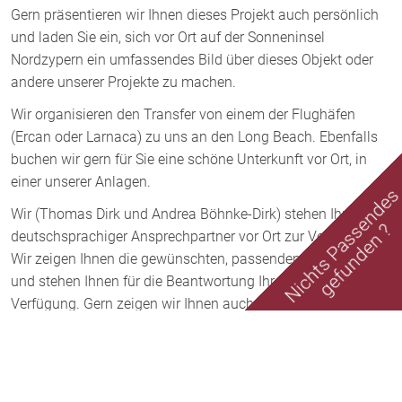
Gern präsentieren wir Ihnen dieses Projekt auch persönlich
und laden Sie ein, sich vor Ort auf der Sonneninsel
Nordzypern ein umfassendes Bild über dieses Objekt oder
andere unserer Projekte zu machen.
Wir organisieren den Transfer von einem der Flughäfen
(Ercan oder Larnaca) zu uns an den Long Beach. Ebenfalls
buchen wir gern für Sie eine schöne Unterkunft vor Ort, in
einer unserer Anlagen.
Nichts Passende
Wir (Thomas Dirk und Andrea Böhnke-Dirk) stehen Ihnen als
gefunden ?
deutschsprachiger Ansprechpartner vor Ort zur Verfügung.
Wir zeigen Ihnen die gewünschten, passenden Immobilien
und stehen Ihnen für die Beantwortung Ihrer Fragen zur
Verfügung. Gern zeigen wir Ihnen auch die Umgebung und
die Infrastruktur dieser wunderschönen Insel.
Warum Nordzypern?
Nordzypern bietet ganzjährig mildes Klima, günstige