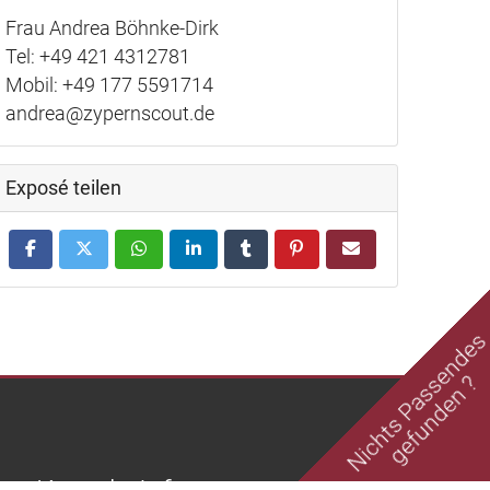
Frau Andrea Böhnke-Dirk
Tel: +49 421 4312781
Mobil: +49 177 5591714
andrea@zypernscout.de
Exposé teilen
Nichts Passende
gefunden ?