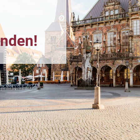
n
unden!