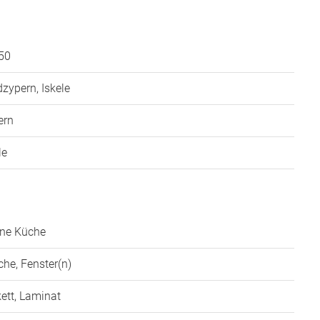
50
zypern, Iskele
ern
le
ene Küche
he, Fenster(n)
ett, Laminat