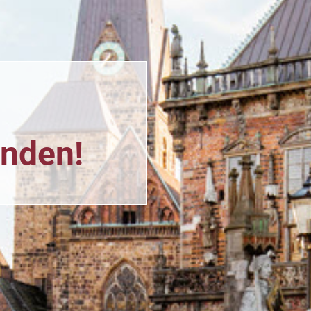
n
unden!