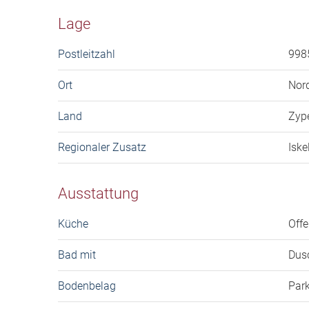
Lage
Postleitzahl
998
Ort
Nord
Land
Zyp
Regionaler Zusatz
Iske
Ausstattung
Küche
Off
Bad mit
Dusc
Bodenbelag
Park