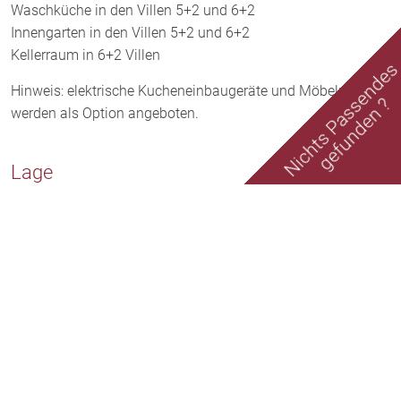
Waschküche in den Villen 5+2 und 6+2
Innengarten in den Villen 5+2 und 6+2
Kellerraum in 6+2 Villen
Nichts Passende
Hinweis: elektrische Kucheneinbaugeräte und Möbelpakete
gefunden ?
werden als Option angeboten.
Lage
Der Ort Lapta liegt in Nordzypern, einem kleinen Teil der Insel
Zypern, der politisch von der internationalen Gemeinschaft
nicht anerkannt wird. Dennoch hat dieser Ort eine ganz
besondere Atmosphäre, die Besucher aus der ganzen Welt
anzieht.
Lapta ist ein malerischer Küstenort, der sich entlang der
Nordküste von Zypern erstreckt. Hier findet man keine
großen Hotelkomplexe oder überfüllte Strände, sondern eher
kleine Pensionen und ruhige Buchten. Die malerischen