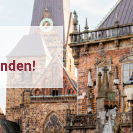
n
unden!