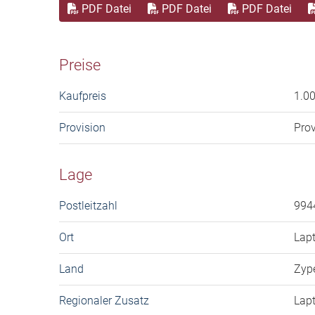
PDF Datei
PDF Datei
PDF Datei
Preise
Kaufpreis
1.0
Provision
Prov
Lage
Postleitzahl
994
Ort
Lap
Land
Zyp
Regionaler Zusatz
Lap