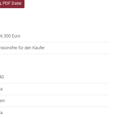
PDF Datei
06.300 Euro
isionsfrei für den Käufer
40
ta
ern
ta