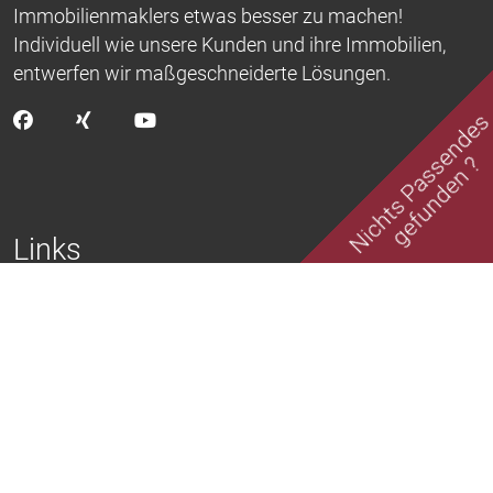
Immobilienmaklers etwas besser zu machen!
Individuell wie unsere Kunden und ihre Immobilien,
entwerfen wir maßgeschneiderte Lösungen.
Nichts Passende
gefunden ?
Links
Aktuelle Angebote
Erfolgreich vermittelt
Kontakt
Impressum
Datenschutz