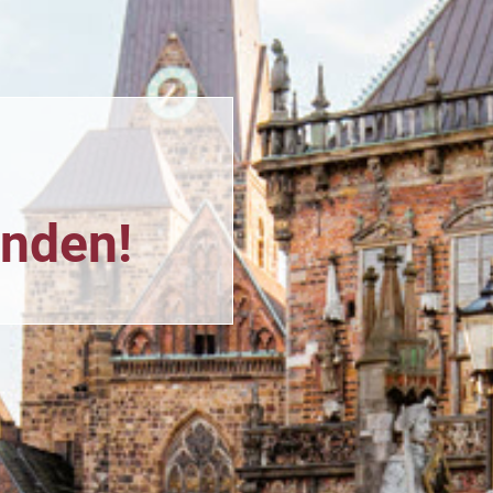
n
unden!