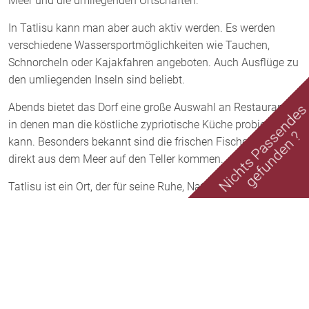
Meer und die umliegenden Ortschaften.
In Tatlisu kann man aber auch aktiv werden. Es werden
verschiedene Wassersportmöglichkeiten wie Tauchen,
Schnorcheln oder Kajakfahren angeboten. Auch Ausflüge zu
den umliegenden Inseln sind beliebt.
Abends bietet das Dorf eine große Auswahl an Restaurants,
Nichts Passende
in denen man die köstliche zypriotische Küche probieren
gefunden ?
kann. Besonders bekannt sind die frischen Fischgerichte, die
direkt aus dem Meer auf den Teller kommen.
Tatlisu ist ein Ort, der für seine Ruhe, Natur und
Gastfreundschaft bekannt ist. Hier kann man dem Alltag
entfliehen und die Schönheit der Insel Zypern in vollen
Zügen genießen. Ein Besuch in diesem charmanten Dorf ist
definitiv eine Reise wert.
Sonstiges