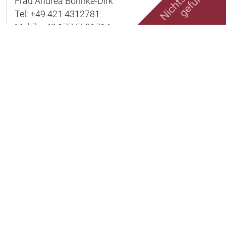
Frau Andrea Böhnke-Dirk
Tel: +49 421 4312781
Mobil: +49 177 5591714
andrea@zypernscout.de
Exposé teilen
Marescaux Immobilien