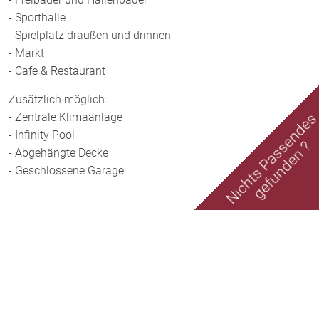
- Sporthalle
- Spielplatz draußen und drinnen
- Markt
- Cafe & Restaurant
Zusätzlich möglich:
- Zentrale Klimaanlage
Nichts Passende
- Infinity Pool
gefunden ?
- Abgehängte Decke
- Geschlossene Garage
Lage
Iskele ist eine Stadt im Nordosten von Nordzypern, die
an der schönen Küste des Mittelmeers liegt. Sie ist
bekannt für ihre malerischen Strände, kristallklaren
Gewässer und ihre reiche Geschichte.