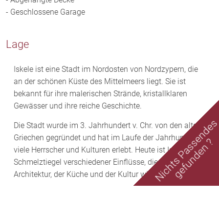
- Geschlossene Garage
Lage
Iskele ist eine Stadt im Nordosten von Nordzypern, die
an der schönen Küste des Mittelmeers liegt. Sie ist
bekannt für ihre malerischen Strände, kristallklaren
Gewässer und ihre reiche Geschichte.
Nichts Passende
Die Stadt wurde im 3. Jahrhundert v. Chr. von den alten
Griechen gegründet und hat im Laufe der Jahrhunderte
gefunden ?
viele Herrscher und Kulturen erlebt. Heute ist Iskele ein
Schmelztiegel verschiedener Einflüsse, die sich in der
Architektur, der Küche und der Kultur widerspiegeln.
Besucher können die historischen Überreste der Stadt
erkunden, darunter die antiken Stadtmauern und die
beeindruckende Kirche Agios Iakovos. Auch die