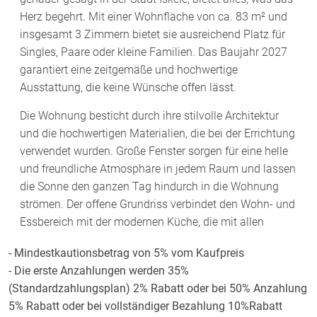
Herz begehrt. Mit einer Wohnfläche von ca. 83 m² und
insgesamt 3 Zimmern bietet sie ausreichend Platz für
Singles, Paare oder kleine Familien. Das Baujahr 2027
garantiert eine zeitgemäße und hochwertige
Ausstattung, die keine Wünsche offen lässt.
Die Wohnung besticht durch ihre stilvolle Architektur
und die hochwertigen Materialien, die bei der Errichtung
verwendet wurden. Große Fenster sorgen für eine helle
und freundliche Atmosphäre in jedem Raum und lassen
die Sonne den ganzen Tag hindurch in die Wohnung
strömen. Der offene Grundriss verbindet den Wohn- und
Essbereich mit der modernen Küche, die mit allen
notwendigen Geräten ausgestattet ist. Hier können Sie
- Mindestkautionsbetrag von 5% vom Kaufpreis
nicht nur Ihre Kochkünste unter Beweis stellen, sondern
- Die erste Anzahlungen werden 35%
auch gemütliche Abende mit Freunden und Familie
(Standardzahlungsplan) 2% Rabatt oder bei 50% Anzahlung
verbringen.
5% Rabatt oder bei vollständiger Bezahlung 10%Rabatt