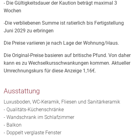
Das Badezimmer ist ebenfalls modern gestaltet und
- Die Gültigkeitsdauer der Kaution beträgt maximal 3
verfügt über eine ebenerdige Dusche sowie hochwertige
Wochen
Sanitäranlagen. Die beiden Schlafzimmer bieten
-Die verbliebenen Summe ist ratierlich bis Fertigstellung
ausreichend Platz für ein gemütliches Bett und
Juni 2029 zu erbringen
Schränke, um Ihre Kleidung und persönlichen
Gegenstände unterzubringen.
Die Preise variieren je nach Lage der Wohnung/Haus.
Das Highlight dieser Immobilie ist jedoch der Balkon,
Die Original-Preise basieren auf britische Pfund. Von daher
von dem aus Sie einen atemberaubenden Blick auf die
kann es zu Wechselkursschwankungen kommen. Aktueller
Umgebung genießen können. Hier können Sie den Tag
Umrechnungskurs für diese Anzeige 1,16€.
mit einem Kaffee in der Hand beginnen oder den Abend
bei einem Glas Wein ausklingen lassen.
Ausstattung
Die Wohnung ist provisionsfrei und somit besonders
Luxusboden, WC-Keramik, Fliesen und Sanitärkeramik
attraktiv für potenzielle Käufer. Zögern Sie nicht und
- Qualitäts-Küchenschränke
vereinbaren Sie noch heute einen Besichtigungstermin,
- Wandschrank im Schlafzimmer
um sich von dieser einzigartigen Wohnung selbst zu
- Balkon
überzeugen.
- Doppelt verglaste Fenster